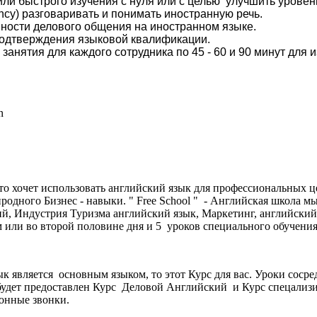
ли быстрого изучения с нуля или с целью улучшить уровен
ency) разговаривать и понимать иностранную речь.
ности делового общения на иностранном языке.
подтверждения языковой квалификации.
анятия для каждого сотрудника по 45 - 60 и 90 минут для 
on
то хочет использовать английский язык для профессиональных ц
одного Бизнес - навыки. " Free School " - Английская школа 
й, Индустрия Туризма английский язык, Маркетинг, английский
 или во второй половине дня и 5 уроков специального обучения on
к является основным языком, то этот Курс для вас. Уроки соср
будет предоставлен Курс Деловой Английский и Курс спецализир
фонные звонки.