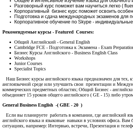
Общее и интенсивное изучение языка для обычного и
Разговорный курс поможет вам научиться легко ( flu
Корпоративный бизнес курс поможет освоить особен
Подготовка и сдача международных экзаменов для 
Корпоративное обучение по Skype - индивидуальные з
Рекомендуемые курсы - Featured Courses:
Общий Английский - General English
Cambridge FCE - Подготовка к Экзамена - Exam Preparati
Бизнес Курсы Английского - Business English Class
Workshops
Junior Courses
Specialist Topics
Наш Бизнес курсы английского языка предназначен для тех, к
англоязычной среде или улучшить свои презентации и Междунр
коммерческих предметных областях; Общий Бизнес - английски
объединяет 15 уроков общего английского ( GE - 15) либо утром
General Business English -( GBE - 20 )
Если вы планируете работать в компании, где английский язы
английского языка и языковые навыки в условиях офиса. Вам 
ситуациях, например: Интервью, встречи, Презентация и теле