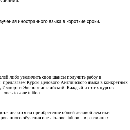
ь знаний.
изучения иностранного языка в короткие сроки.
елей либо увеличить свои шансы получить рабоу в
мы предлагаем Курсы Делового Английского языка в конкретных
, Импорт и Экспорт английский. Каждый из этих курсов
e - to -one tuition.
едотачиваются на приобретение общей деловой лексики
ованного обучения one - to- one tuition в различных